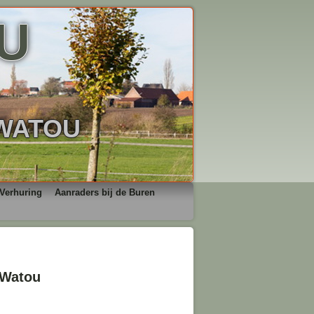
U
 WATOU
Verhuring
Aanraders bij de Buren
 Watou