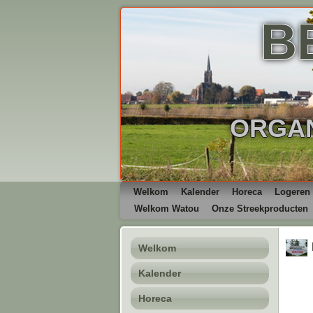
B
ORGAN
Welkom
Kalender
Horeca
Logeren
Welkom Watou
Onze Streekproducten
Welkom
Kalender
Horeca