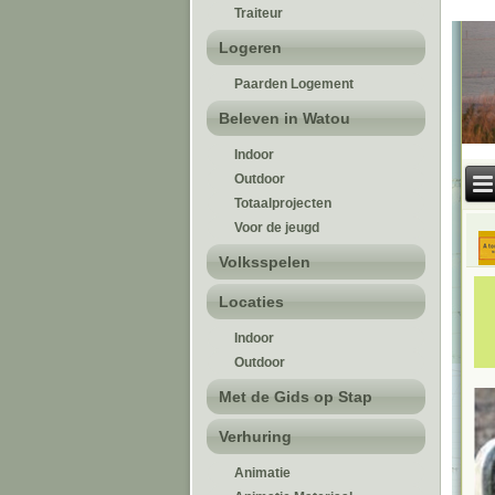
Traiteur
Logeren
Paarden Logement
Beleven in Watou
Indoor
Outdoor
Totaalprojecten
Voor de jeugd
Volksspelen
Locaties
Indoor
Outdoor
Met de Gids op Stap
Verhuring
Animatie