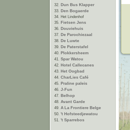
Dun Bus Klapper
Den Bogaerde
Het Lindenhof
Fietsen Jens
Douviehuis
De Parochiezaal
De Luwte
De Paterstafel
Plokkersheem
Spar Watou
Hotel Callecanes
Het Oogbad
CharLies Café
Praline paleis
J-Fun
Belhop
Avant Garde
A La Frontiere Belge
't Hofsteedjewatou
't Sparrebos