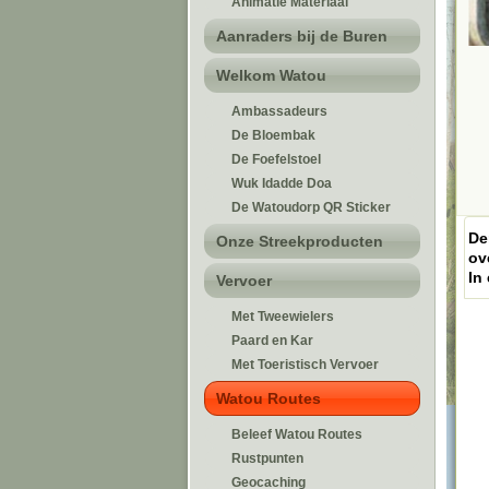
Animatie Materiaal
Aanraders bij de Buren
Welkom Watou
Ambassadeurs
De Bloembak
De Foefelstoel
Wuk Idadde Doa
De Watoudorp QR Sticker
Onze Streekproducten
Vervoer
Met Tweewielers
Paard en Kar
Met Toeristisch Vervoer
Watou Routes
Beleef Watou Routes
Rustpunten
Geocaching