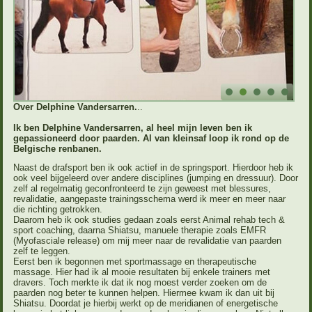
Over Delphine Vandersarren.
..
Ik ben Delphine Vandersarren, al heel mijn leven ben ik
gepassioneerd door paarden. Al van kleinsaf loop ik rond op de
Belgische renbanen.
Naast de drafsport ben ik ook actief in de springsport. Hierdoor heb ik
ook veel bijgeleerd over andere disciplines (jumping en dressuur). Door
zelf al regelmatig geconfronteerd te zijn geweest met blessures,
revalidatie, aangepaste trainingsschema werd ik meer en meer naar
die richting getrokken.
Daarom heb ik ook studies gedaan zoals eerst Animal rehab tech &
sport coaching, daarna Shiatsu, manuele therapie zoals EMFR
(Myofasciale release) om mij meer naar de revalidatie van paarden
zelf te leggen.
Eerst ben ik begonnen met sportmassage en therapeutische
massage. Hier had ik al mooie resultaten bij enkele trainers met
dravers. Toch merkte ik dat ik nog moest verder zoeken om de
paarden nog beter te kunnen helpen. Hiermee kwam ik dan uit bij
Shiatsu. Doordat je hierbij werkt op de meridianen of energetische