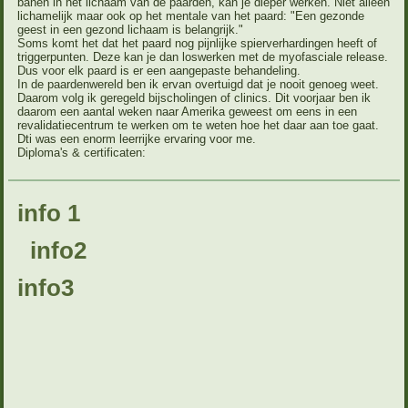
banen in het lichaam van de paarden, kan je dieper werken. Niet alleen
lichamelijk maar ook op het mentale van het paard: "Een gezonde
geest in een gezond lichaam is belangrijk."
Soms komt het dat het paard nog pijnlijke spierverhardingen heeft of
triggerpunten. Deze kan je dan loswerken met de myofasciale release.
Dus voor elk paard is er een aangepaste behandeling.
In de paardenwereld ben ik ervan overtuigd dat je nooit genoeg weet.
Daarom volg ik geregeld bijscholingen of clinics. Dit voorjaar ben ik
daarom een aantal weken naar Amerika geweest om eens in een
revalidatiecentrum te werken om te weten hoe het daar aan toe gaat.
Dti was een enorm leerrijke ervaring voor me.
Diploma's & certificaten:
info 1
info2
info3