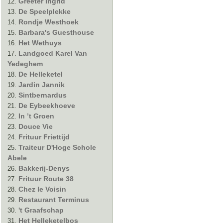
Greeter Ingrid
De Speelplekke
Rondje Westhoek
Barbara's Guesthouse
Het Wethuys
Landgoed Karel Van
Yedeghem
De Helleketel
Jardin Jannik
Sintbernardus
De Eybeekhoeve
In ’t Groen
Douce Vie
Frituur Friettijd
Traiteur D'Hoge Schole
Abele
Bakkerij-Denys
Frituur Route 38
Chez le Voisin
Restaurant Terminus
't Graafschap
Het Helleketelbos