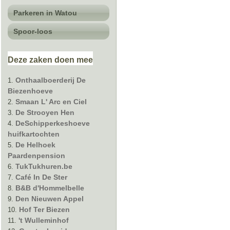
Parkeren in Watou
Spoor-loos
Deze
zaken
doen mee
Onthaalboerderij De
Biezenhoeve
Smaan L' Arc en Ciel
De Strooyen Hen
DeSchipperkeshoeve
huifkartochten
De Helhoek
Paardenpension
TukTukhuren.be
Café In De Ster
B&B d'Hommelbelle
Den Nieuwen Appel
Hof Ter Biezen
't Wulleminhof