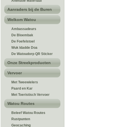
Animatie Materiaal
Aanraders bij de Buren
Welkom Watou
Ambassadeurs
De Bloembak
De Foefelstoel
Wuk Idadde Doa
De Watoudorp QR Sticker
Onze Streekproducten
Vervoer
Met Tweewielers
Paard en Kar
Met Toeristisch Vervoer
Watou Routes
Beleef Watou Routes
Rustpunten
Geocaching