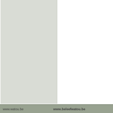
www.watou.be
www.beleefwatou.be