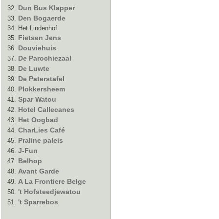
Dun Bus Klapper
Den Bogaerde
Het Lindenhof
Fietsen Jens
Douviehuis
De Parochiezaal
De Luwte
De Paterstafel
Plokkersheem
Spar Watou
Hotel Callecanes
Het Oogbad
CharLies Café
Praline paleis
J-Fun
Belhop
Avant Garde
A La Frontiere Belge
't Hofsteedjewatou
't Sparrebos