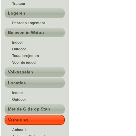
Traiteur
Logeren
Paarden Logement
Beleven in Watou
Indoor
Outdoor
Totaalprojecten
Voor de jeugd
Volksspelen
Locaties
Indoor
Outdoor
Met de Gids op Stap
Verhuring
Animatie