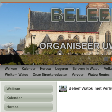
BELEE
ORGANISEER UW
Welkom
Kalender
Horeca
Logeren
Beleven in Watou
Volk
Welkom Watou
Onze Streekproducten
Vervoer
Watou Routes
Beleef Watou met Verh
Welkom
Kalender
Horeca