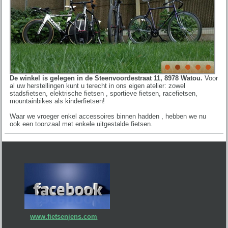
De winkel is gelegen in de Steenvoordestraat 11, 8978 Watou.
Voor
al uw herstellingen kunt u terecht in ons eigen atelier: zowel
stadsfietsen, elektrische fietsen , sportieve fietsen, racefietsen,
mountainbikes als kinderfietsen!
Waar we vroeger enkel accessoires binnen hadden , hebben we nu
ook een toonzaal met enkele uitgestalde fietsen.
www.fietsenjens.com