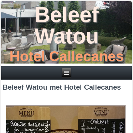
Beleef
Watou
Hotel Callecanes
Beleef Watou met Hotel Callecanes