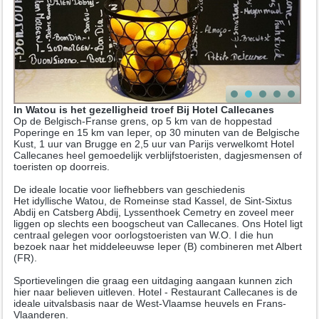
In Watou is het gezelligheid troef Bij Hotel Callecanes
Op de Belgisch-Franse grens, op 5 km van de hoppestad
Poperinge en 15 km van Ieper, op 30 minuten van de Belgische
Kust, 1 uur van Brugge en 2,5 uur van Parijs verwelkomt Hotel
Callecanes heel gemoedelijk verblijfstoeristen, dagjesmensen of
toeristen op doorreis.
De ideale locatie voor liefhebbers van geschiedenis
Het idyllische Watou, de Romeinse stad Kassel, de Sint-Sixtus
Abdij en Catsberg Abdij, Lyssenthoek Cemetry en zoveel meer
liggen op slechts een boogscheut van Callecanes. Ons Hotel ligt
centraal gelegen voor oorlogstoeristen van W.O. I die hun
bezoek naar het middeleeuwse Ieper (B) combineren met Albert
(FR).
Sportievelingen die graag een uitdaging aangaan kunnen zich
hier naar believen uitleven. Hotel - Restaurant Callecanes is de
ideale uitvalsbasis naar de West-Vlaamse heuvels en Frans-
Vlaanderen.