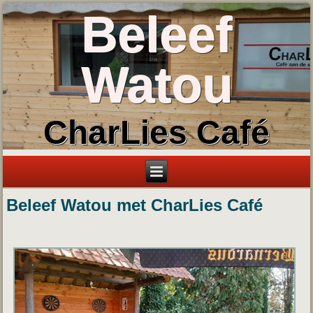
Beleef
Watou
CharLies Café
Beleef Watou met CharLies Café