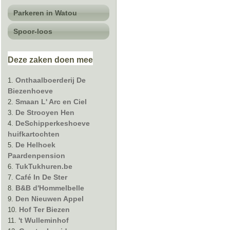
Parkeren in Watou
Spoor-loos
Deze
zaken
doen mee
Onthaalboerderij De
Biezenhoeve
Smaan L' Arc en Ciel
De Strooyen Hen
DeSchipperkeshoeve
huifkartochten
De Helhoek
Paardenpension
TukTukhuren.be
Café In De Ster
B&B d'Hommelbelle
Den Nieuwen Appel
Hof Ter Biezen
't Wulleminhof