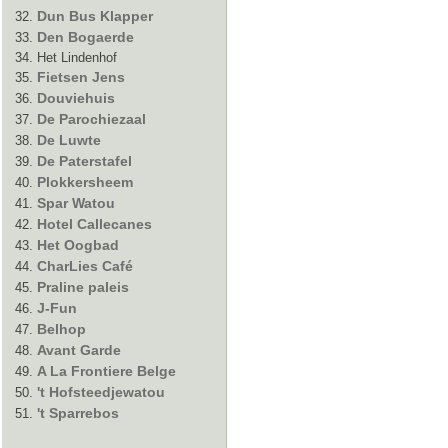
Dun Bus Klapper
Den Bogaerde
Het Lindenhof
Fietsen Jens
Douviehuis
De Parochiezaal
De Luwte
De Paterstafel
Plokkersheem
Spar Watou
Hotel Callecanes
Het Oogbad
CharLies Café
Praline paleis
J-Fun
Belhop
Avant Garde
A La Frontiere Belge
't Hofsteedjewatou
't Sparrebos