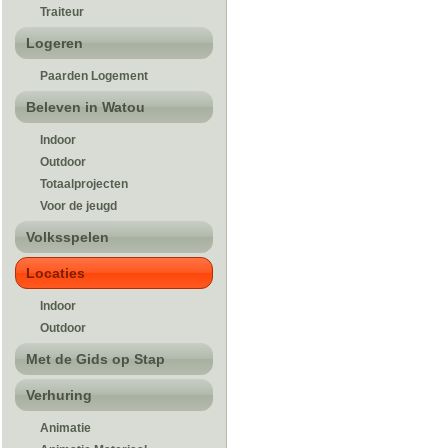
Traiteur
Logeren
Paarden Logement
Beleven in Watou
Indoor
Outdoor
Totaalprojecten
Voor de jeugd
Volksspelen
Locaties
Indoor
Outdoor
Met de Gids op Stap
Verhuring
Animatie