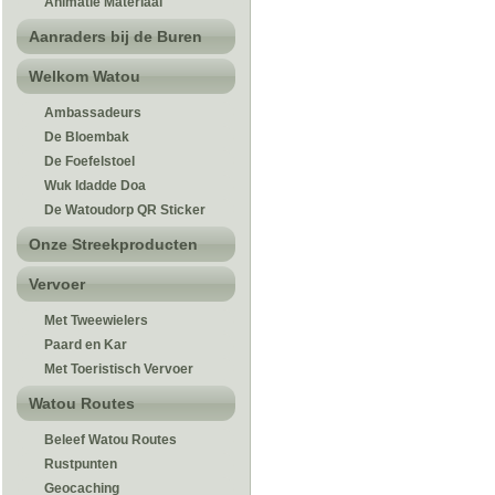
Animatie Materiaal
Aanraders bij de Buren
Welkom Watou
Ambassadeurs
De Bloembak
De Foefelstoel
Wuk Idadde Doa
De Watoudorp QR Sticker
Onze Streekproducten
Vervoer
Met Tweewielers
Paard en Kar
Met Toeristisch Vervoer
Watou Routes
Beleef Watou Routes
Rustpunten
Geocaching