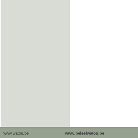
www.watou.be
www.beleefwatou.be