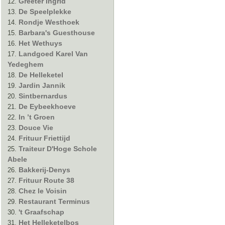
Greeter Ingrid
De Speelplekke
Rondje Westhoek
Barbara's Guesthouse
Het Wethuys
Landgoed Karel Van
Yedeghem
De Helleketel
Jardin Jannik
Sintbernardus
De Eybeekhoeve
In ’t Groen
Douce Vie
Frituur Friettijd
Traiteur D'Hoge Schole
Abele
Bakkerij-Denys
Frituur Route 38
Chez le Voisin
Restaurant Terminus
't Graafschap
Het Helleketelbos