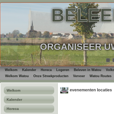
BELEE
ORGANISEER UW
Welkom
Kalender
Horeca
Logeren
Beleven in Watou
Volk
Welkom Watou
Onze Streekproducten
Vervoer
Watou Routes
evenementen locaties
Welkom
Kalender
Horeca