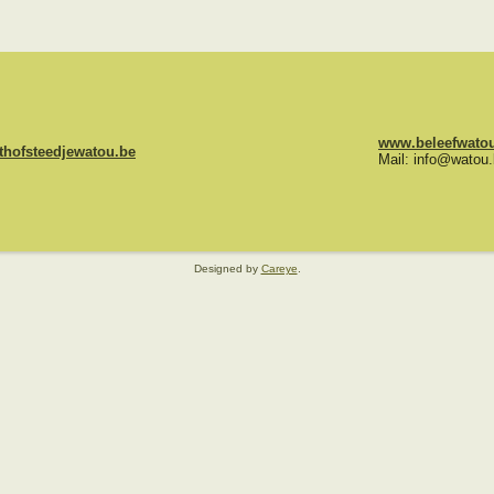
www.beleefwato
hofsteedjewatou.be
Mail: info@watou
Designed by
Careye
.