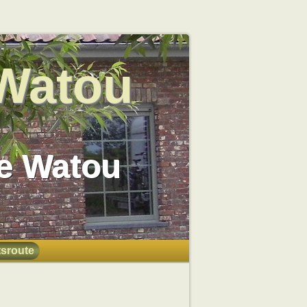
 Watou
je Watou
tsroute