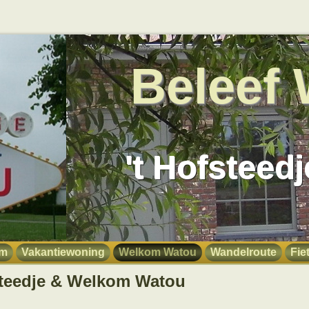
Beleef
't Hofsteed
om
Vakantiewoning
Welkom Watou
Wandelroute
Fie
fsteedje & Welkom Watou